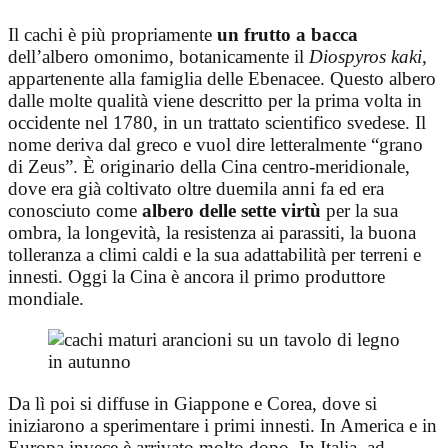
Il cachi è più propriamente
un frutto a bacca
dell’albero omonimo, botanicamente il
Diospyros kaki
,
appartenente alla famiglia delle Ebenacee. Questo albero
dalle molte qualità viene descritto per la prima volta in
occidente nel 1780, in un trattato scientifico svedese. Il
nome deriva dal greco e vuol dire letteralmente “grano
di Zeus”. È originario della Cina centro-meridionale,
dove era già coltivato oltre duemila anni fa ed era
conosciuto come
albero delle sette virtù
per la sua
ombra, la longevità, la resistenza ai parassiti, la buona
tolleranza a climi caldi e la sua adattabilità per terreni e
innesti. Oggi la Cina è ancora il primo produttore
mondiale.
Da lì poi si diffuse in Giappone e Corea, dove si
iniziarono a sperimentare i primi innesti. In America e in
Europa invece è arrivato molto dopo. In Italia, ad