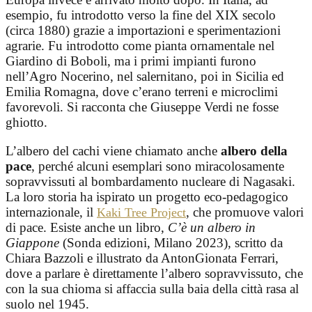
esempio, fu introdotto verso la fine del XIX secolo
(circa 1880) grazie a importazioni e sperimentazioni
agrarie. Fu introdotto come pianta ornamentale nel
Giardino di Boboli, ma i primi impianti furono
nell’Agro Nocerino, nel salernitano, poi in Sicilia ed
Emilia Romagna, dove c’erano terreni e microclimi
favorevoli. Si racconta che Giuseppe Verdi ne fosse
ghiotto.
L’albero del cachi viene chiamato anche
albero della
pace
, perché alcuni esemplari sono miracolosamente
sopravvissuti al bombardamento nucleare di Nagasaki.
La loro storia ha ispirato un progetto eco-pedagogico
internazionale, il
, che promuove valori
Kaki Tree Project
di pace. Esiste anche un libro,
C’è un albero in
Giappone
(Sonda edizioni, Milano 2023), scritto da
Chiara Bazzoli e illustrato da AntonGionata Ferrari,
dove a parlare è direttamente l’albero sopravvissuto, che
con la sua chioma si affaccia sulla baia della città rasa al
suolo nel 1945.