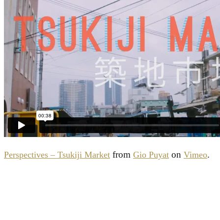
from
on
.
Perspectives – Tsukiji Market
Gio Puyat
Vimeo